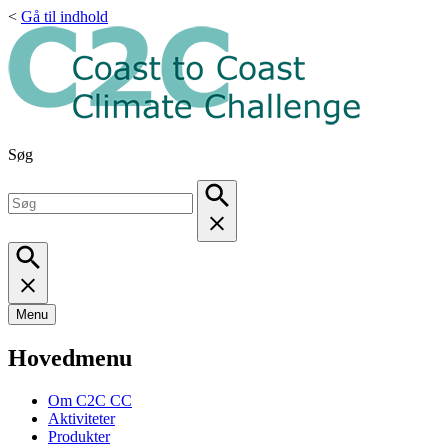
<
Gå til indhold
Søg
Menu
Hovedmenu
Om C2C CC
Aktiviteter
Produkter