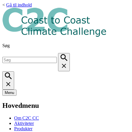
<
Gå til indhold
Søg
Menu
Hovedmenu
Om C2C CC
Aktiviteter
Produkter