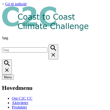
<
Gå til indhold
Søg
Menu
Hovedmenu
Om C2C CC
Aktiviteter
Produkter