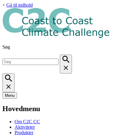
<
Gå til indhold
Søg
Menu
Hovedmenu
Om C2C CC
Aktiviteter
Produkter