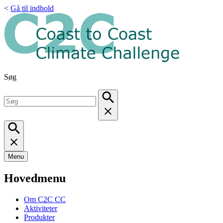
<
Gå til indhold
Søg
Menu
Hovedmenu
Om C2C CC
Aktiviteter
Produkter