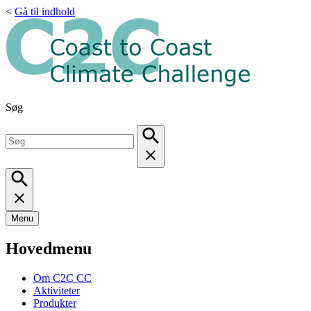
<
Gå til indhold
Søg
Menu
Hovedmenu
Om C2C CC
Aktiviteter
Produkter