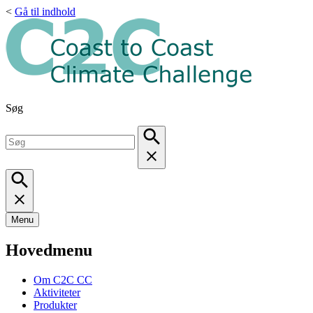
<
Gå til indhold
Søg
Menu
Hovedmenu
Om C2C CC
Aktiviteter
Produkter