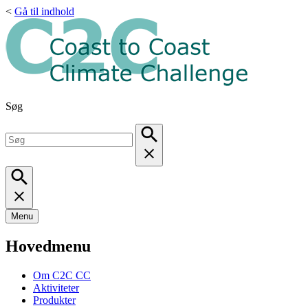
<
Gå til indhold
Søg
Menu
Hovedmenu
Om C2C CC
Aktiviteter
Produkter