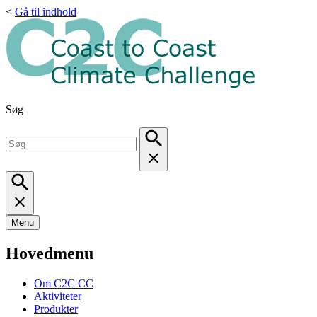
<
Gå til indhold
Søg
Menu
Hovedmenu
Om C2C CC
Aktiviteter
Produkter