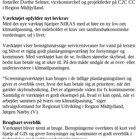
fortæller Dorthe Selmer, vicekontorchef og projektleder på C2C CC
i Region Midtjylland.
Værktøjet opfylder nyt lovkrav
Med det nye værktøj hjælper NIRAS med at føre en ny lov om
klimatilpasning, der indeholder et krav om samfundsøkonomiske
vurderinger, ud i livet.
Værktøjet viser hensigtsmæssige serviceniveauer for vand på terræn
og bliver et rigtig godt planlægningsværktøj for forsyninger og
kommuner. Med værktøjet kan de se, hvilken størrelse skybrud, der
bedst kan betale sig at sikre til. På den måde undgår de at over- eller
underinvestere i klimatilpasningen.
”Screeningsværktøjet kan bruges i de tidlige planlægningsfaser og
giver et overblik over, hvor det kan betale sig at prioritere, når det
gælder skybrudssikring. Det er afgørende viden for fx kommunerne.
Samtidig er værktøjet et godt eksempel på, hvad vi kan opnå, når vi
arbejder sammen på tværs om klimatilpasning,” siger
udvalgsformand for Regional Udvikling i Region Midtjylland,
Jørgen Nørby (V).
Brugbart overblik
Værktøjet bliver nemt at bruge. Beregningerne overføres til kort ved
hjælp af GIS og giver forsyninger og kommuner et godt overblik i