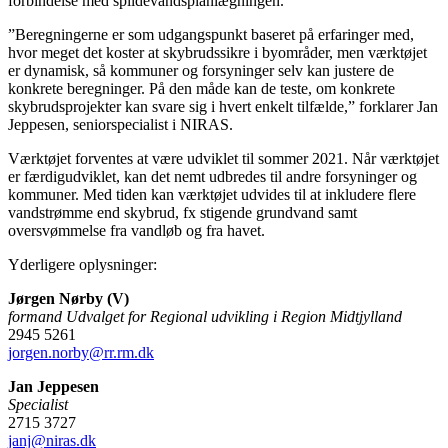
forbindelse med spildevandsplanlægningen.
”Beregningerne er som udgangspunkt baseret på erfaringer med,
hvor meget det koster at skybrudssikre i byområder, men værktøjet
er dynamisk, så kommuner og forsyninger selv kan justere de
konkrete beregninger. På den måde kan de teste, om konkrete
skybrudsprojekter kan svare sig i hvert enkelt tilfælde,” forklarer Jan
Jeppesen, seniorspecialist i NIRAS.
Værktøjet forventes at være udviklet til sommer 2021. Når værktøjet
er færdigudviklet, kan det nemt udbredes til andre forsyninger og
kommuner. Med tiden kan værktøjet udvides til at inkludere flere
vandstrømme end skybrud, fx stigende grundvand samt
oversvømmelse fra vandløb og fra havet.
Yderligere oplysninger:
Jørgen Nørby (V)
formand Udvalget for Regional udvikling i Region Midtjylland
2945 5261
jorgen.norby@rr.rm.dk
Jan Jeppesen
Specialist
2715 3727
janj@niras.dk