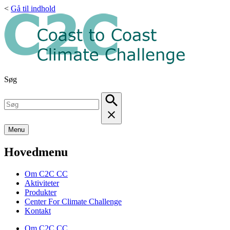
<
Gå til indhold
Søg
Menu
Hovedmenu
Om C2C CC
Aktiviteter
Produkter
Center For Climate Challenge
Kontakt
Om C2C CC