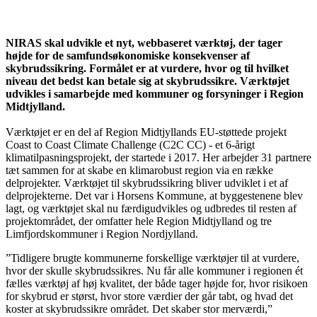
NIRAS skal udvikle et nyt, webbaseret værktøj, der tager
højde for de samfundsøkonomiske konsekvenser af
skybrudssikring. Formålet er at vurdere, hvor og til hvilket
niveau det bedst kan betale sig at skybrudssikre. Værktøjet
udvikles i samarbejde med kommuner og forsyninger i Region
Midtjylland.
Værktøjet er en del af Region Midtjyllands EU-støttede projekt
Coast to Coast Climate Challenge (C2C CC) - et 6-årigt
klimatilpasningsprojekt, der startede i 2017. Her arbejder 31 partnere
tæt sammen for at skabe en klimarobust region via en række
delprojekter. Værktøjet til skybrudssikring bliver udviklet i et af
delprojekterne. Det var i Horsens Kommune, at byggestenene blev
lagt, og værktøjet skal nu færdigudvikles og udbredes til resten af
projektområdet, der omfatter hele Region Midtjylland og tre
Limfjordskommuner i Region Nordjylland.
”Tidligere brugte kommunerne forskellige værktøjer til at vurdere,
hvor der skulle skybrudssikres. Nu får alle kommuner i regionen ét
fælles værktøj af høj kvalitet, der både tager højde for, hvor risikoen
for skybrud er størst, hvor store værdier der går tabt, og hvad det
koster at skybrudssikre området. Det skaber stor merværdi,”