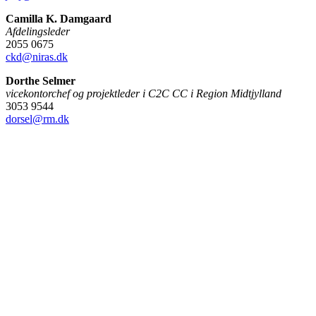
Camilla K. Damgaard
Afdelingsleder
2055 0675
ckd@niras.dk
Dorthe Selmer
vicekontorchef og projektleder i C2C CC i Region Midtjylland
3053 9544
dorsel@rm.dk