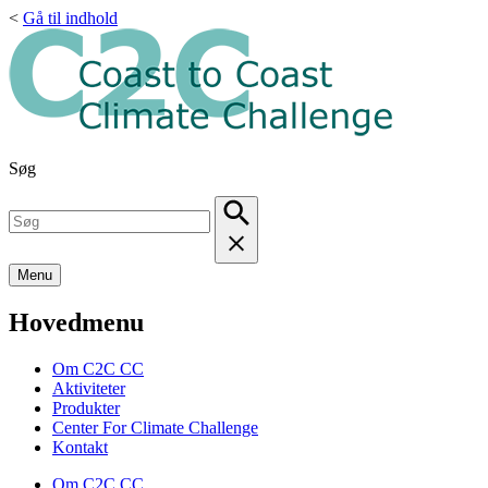
<
Gå til indhold
Søg
Menu
Hovedmenu
Om C2C CC
Aktiviteter
Produkter
Center For Climate Challenge
Kontakt
Om C2C CC