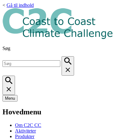
<
Gå til indhold
Søg
Menu
Hovedmenu
Om C2C CC
Aktiviteter
Produkter