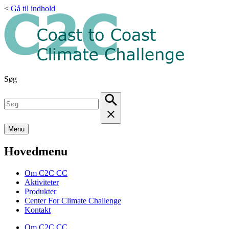
<
Gå til indhold
Søg
Menu
Hovedmenu
Om C2C CC
Aktiviteter
Produkter
Center For Climate Challenge
Kontakt
Om C2C CC