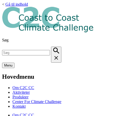
<
Gå til indhold
Søg
Menu
Hovedmenu
Om C2C CC
Aktiviteter
Produkter
Center For Climate Challenge
Kontakt
Om C2C CC