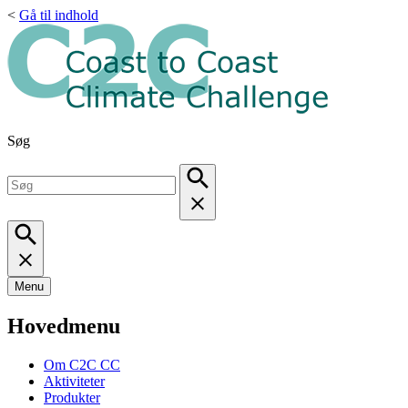
<
Gå til indhold
Søg
Menu
Hovedmenu
Om C2C CC
Aktiviteter
Produkter