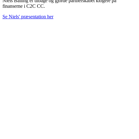
Niels Balling er tilbage og gjorde partnerskabet klogere på
finanserne i C2C CC.
Se Niels' præsentation her