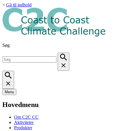
<
Gå til indhold
Søg
Menu
Hovedmenu
Om C2C CC
Aktiviteter
Produkter