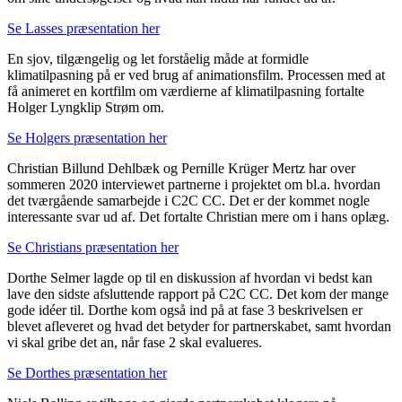
Se Lasses præsentation her
En sjov, tilgængelig og let forståelig måde at formidle
klimatilpasning på er ved brug af animationsfilm. Processen med at
få animeret en kortfilm om værdierne af klimatilpasning fortalte
Holger Lyngklip Strøm om.
Se Holgers præsentation her
Christian Billund Dehlbæk og Pernille Krüger Mertz har over
sommeren 2020 interviewet partnerne i projektet om bl.a. hvordan
det tværgående samarbejde i C2C CC. Det er der kommet nogle
interessante svar ud af. Det fortalte Christian mere om i hans oplæg.
Se Christians præsentation her
Dorthe Selmer lagde op til en diskussion af hvordan vi bedst kan
lave den sidste afsluttende rapport på C2C CC. Det kom der mange
gode idéer til. Dorthe kom også ind på at fase 3 beskrivelsen er
blevet afleveret og hvad det betyder for partnerskabet, samt hvordan
vi skal gribe det an, når fase 2 skal evalueres.
Se Dorthes præsentation her