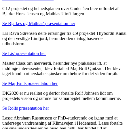
C12 projektet og helhedsplanen over Gudenåen blev udfoldet af
Bjarke Horst Jensen og Mathias Utoft Jørgen
Se Bjarkes og Mathias' præsentation her
Lis Ravn Sørensen delte erfaringer fra C9 projektet Thyborøn Kanal
og den vestlige Limfjord, herunder den dialog baserede
udbudsform.
Se Lis' præsentation her
Master Class om merværdi, herunder nye praksisser ift. at
inddrage interessenter, blev fortalt af Maj-Britt Quitzau. Der blev
taget imod partnerskabets ønsker om behov for det videreforløb.
Se Maj-Britts præsentation her
DK2020 er nu realitet og derfor fortalte Rolf Johnsen lidt om
projektets vision og ramme for samarbejdet mellem kommunerne.
Se Rolfs præsentation her
Lasse Abraham Rasmussen er PhD-studerende og igang med at
undersøge vandrensning af Klimavejen i Hedensted. Lasse fortalte
om sine undersøgelser og hvad han hidtil har fundet ud af.