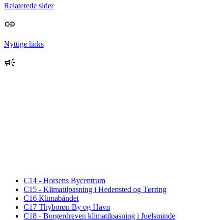
Relaterede sider
Nyttige links
C14 - Horsens Bycentrum
C15 - Klimatilpasning i Hedensted og Tørring
C16 Klimabåndet
C17 Thyborøn By og Havn
C18 - Borgerdreven klimatilpasning i Juelsminde