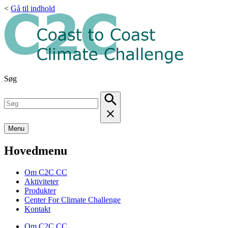
<
Gå til indhold
Søg
Menu
Hovedmenu
Om C2C CC
Aktiviteter
Produkter
Center For Climate Challenge
Kontakt
Om C2C CC